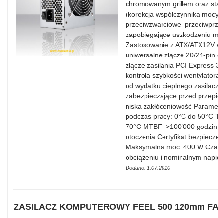
chromowanym grillem oraz sta
(korekcja współczynnika mocy)
przeciwzwarciowe, przeciwprz
zapobiegające uszkodzeniu m.i
Zastosowanie z ATX/ATX12V 
uniwersalne złącze 20/24-pin 
złącze zasilania PCI Express
kontrola szybkości wentylato
od wydatku cieplnego zasilacz
zabezpieczające przed przepi
niska zakłóceniowość Parame
podczas pracy: 0°C do 50°C 
70°C MTBF: >100’000 godzin 
otoczenia Certyfikat bezpiec
Maksymalna moc: 400 W Czas
obciążeniu i nominalnym napi
Dodano: 1.07.2010
ZASILACZ KOMPUTEROWY FEEL 500 120mm F