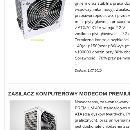
grillem oraz stabilna praca d
współczynnika mocy). Zasilacz
przeciwprzepięciowe, i przec
m.in. płyty głównej i proce
z ATX/ATX12V wersja 2.2 V *
zasilania płyt głównych *
Termiczna kontrola szybkośc
140(dł.)*150(szer.)*86(wys
>100000 godzin przy 80% obc
Sprawność : 70% przy pełnym
»
Dodano: 1.07.2010
ZASILACZ KOMPUTEROWY MODECOM PREMIUM
Nowoczesny, zaawansowany 
PREMIUM 400 standardowo wyp
ATA (dla dysków twardych), PC
graficznych), oraz uniwersal
jest doskonałe chłodzenie zas