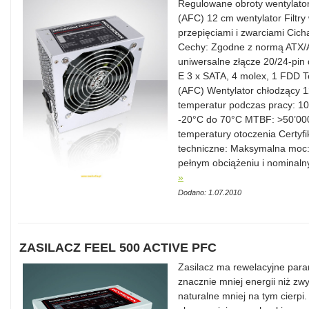
Regulowane obroty wentylator
(AFC) 12 cm wentylator Filtr
przepięciami i zwarciami Cic
Cechy: Zgodne z normą ATX/
uniwersalne złącze 20/24-pin 
E 3 x SATA, 4 molex, 1 FDD T
(AFC) Wentylator chłodzący 
temperatur podczas pracy: 1
-20°C do 70°C MTBF: >50’000
temperatury otoczenia Certyf
techniczne: Maksymalna moc
pełnym obciążeniu i nominal
»
Dodano: 1.07.2010
ZASILACZ FEEL 500 ACTIVE PFC
Zasilacz ma rewelacyjne para
znacznie mniej energii niż zw
naturalne mniej na tym cierpi