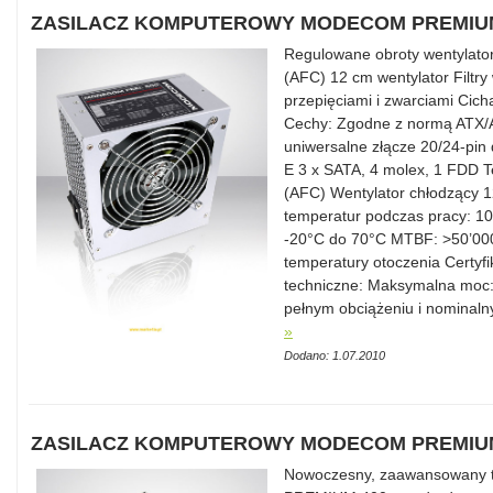
ZASILACZ KOMPUTEROWY MODECOM PREMIUM
Regulowane obroty wentylator
(AFC) 12 cm wentylator Filtr
przepięciami i zwarciami Cic
Cechy: Zgodne z normą ATX/
uniwersalne złącze 20/24-pin 
E 3 x SATA, 4 molex, 1 FDD T
(AFC) Wentylator chłodzący 
temperatur podczas pracy: 1
-20°C do 70°C MTBF: >50’000
temperatury otoczenia Certyf
techniczne: Maksymalna moc
pełnym obciążeniu i nominal
»
Dodano: 1.07.2010
ZASILACZ KOMPUTEROWY MODECOM PREMIUM
Nowoczesny, zaawansowany 