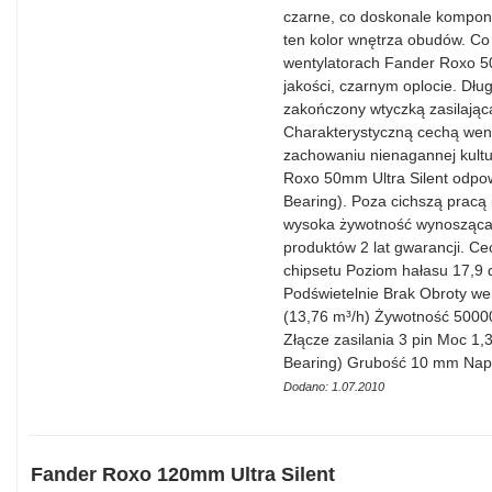
czarne, co doskonale kompon
ten kolor wnętrza obudów. Co
wentylatorach Fander Roxo 50
jakości, czarnym oplocie. Dłu
zakończony wtyczką zasilając
Charakterystyczną cechą went
zachowaniu nienagannej kultu
Roxo 50mm Ultra Silent odpo
Bearing). Poza cichszą pracą 
wysoka żywotność wynosząca 5
produktów 2 lat gwarancji. C
chipsetu Poziom hałasu 17,9
Podświetelnie Brak Obroty w
(13,76 m³/h) Żywotność 50000
Złącze zasilania 3 pin Moc 1
Bearing) Grubość 10 mm Napi
Dodano: 1.07.2010
Fander Roxo 120mm Ultra Silent