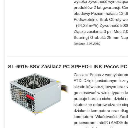
wysoka żywotność wynosząca 5
produktów 2 lat gwarancji. C
obudowy Poziom hałasu 13 d
Podświetelnie Brak Obroty we
(64,23 m³/h) Żywotność 5000
Złącze zasilania 3 pin Moc 2
Bearing) Grubość 25 mm Napi
Dodano: 1.07.2010
SL-6915-SSV Zasilacz PC SPEED-LINK Pecos PC 
Zasilacz Pecos z wentylator
ATX. Dzięki posiadanym liczn
składników sprzętowym oraz 
go stosować w wielu typach 
pracuje bardzo cicho, dzięki
skuteczne odprowadzanie cie
działanie komputera oraz dług
komputera. Właściwości: Zas
procesorami Intel® i AMD® d