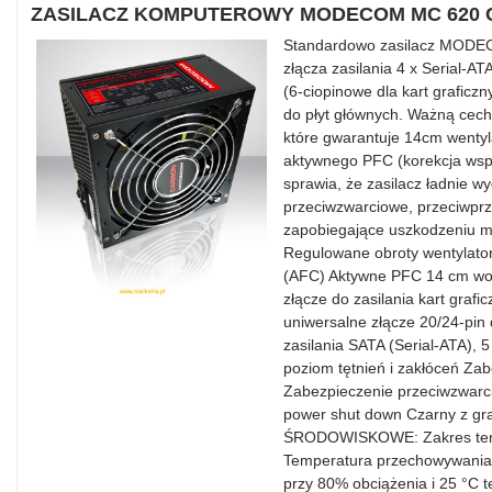
ZASILACZ KOMPUTEROWY MODECOM MC 620
Standardowo zasilacz MODE
złącza zasilania 4 x Serial-A
(6-ciopinowe dla kart graficz
do płyt głównych. Ważną cechą
które gwarantuje 14cm wentyla
aktywnego PFC (korekcja wsp
sprawia, że zasilacz ładnie wy
przeciwzwarciowe, przeciwprz
zapobiegające uszkodzeniu m.
Regulowane obroty wentylator
(AFC) Aktywne PFC 14 cm wol
złącze do zasilania kart graf
uniwersalne złącze 20/24-pin 
zasilania SATA (Serial-ATA),
poziom tętnień i zakłóceń Za
Zabezpieczenie przeciwzwarci
power shut down Czarny z 
ŚRODOWISKOWE: Zakres tempe
Temperatura przechowywania:
przy 80% obciążenia i 25 °C 