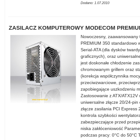
Dodano: 1.07.2010
ZASILACZ KOMPUTEROWY MODECOM PREMIUM
Nowoczesny, zaawansowany 
PREMIUM 350 standardowo wyp
Serial-ATA (dla dysków twardy
graficznych), oraz uniwersal
jest doskonałe chłodzenie zas
chromowanym grillem oraz sta
(korekcja współczynnika mocy)
przeciwzwarciowe, przeciwprz
zapobiegające uszkodzeniu m.i
Zastosowanie z ATX/ATX12V 
uniwersalne złącze 20/24-pin 
złącze zasilania PCI Express
kontrola szybkości wentylator
zabezpieczające przed przepi
niska zakłóceniowość Parame
podczas pracy: 0°C do 50°C 