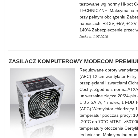
testowane wg normy Hi-pot 
TECHNICZNE: Maksymalna m
przy pełnym obciążeniu Zabez
napięciach: +3.3V, +5V, +12V
140% Zabezpieczenie przeci
Dodano: 1.07.2010
ZASILACZ KOMPUTEROWY MODECOM PREMIUM
Regulowane obroty wentylator
(AFC) 12 cm wentylator Filtr
przepięciami i zwarciami Cic
Cechy: Zgodne z normą ATX/
uniwersalne złącze 20/24-pin 
E 3 x SATA, 4 molex, 1 FDD T
(AFC) Wentylator chłodzący 
temperatur podczas pracy: 1
-20°C do 70°C MTBF: >50’000
temperatury otoczenia Certyf
techniczne: Maksymalna moc