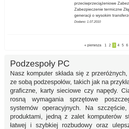
przeciwprzeciążeniowe Zabez
Zabezpieczenie termiczne Złą
generacji o wysokim transfe
Dodano: 1.07.2010
« pierwsza
1
2
3
4
5
6
Podzespoły PC
Nasz komputer składa się z przeróżnych,
ze sobą podzespołów, takich jak na przykł
graficzne, karty sieciowe czy napędy. Ci
rosną wymagania sprzętowe poszcze
systemów operacyjnych. Na szczęście,
produktami, jedną z zalet komputerów st
łatwej i szybkiej rozbudowy oraz ulep