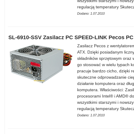
wszystkimi starszymi i nowsz
regulacją temperatury Skutecz
Dodano: 1.07.2010
SL-6910-SSV Zasilacz PC SPEED-LINK Pecos PC 
Zasilacz Pecos z wentylator
ATX. Dzięki posiadanym liczn
składników sprzętowym oraz 
go stosować w wielu typach 
pracuje bardzo cicho, dzięki
skuteczne odprowadzanie cie
działanie komputera oraz dług
komputera. Właściwości: Zas
procesorami Intel® i AMD® d
wszystkimi starszymi i nowsz
regulacją temperatury Skutecz
Dodano: 1.07.2010