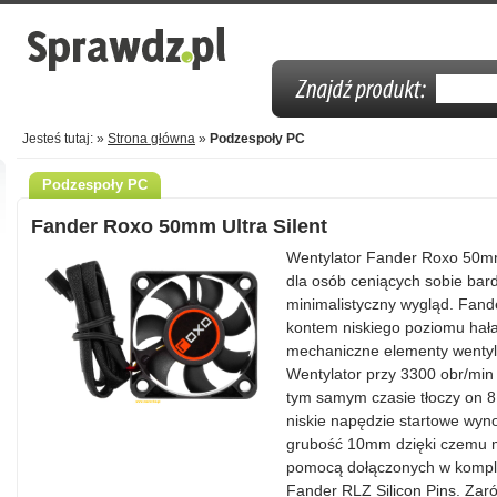
Jesteś tutaj: »
Strona główna
»
Podzespoły PC
Podzespoły PC
Fander Roxo 50mm Ultra Silent
Wentylator Fander Roxo 50mm
dla osób ceniących sobie bar
minimalistyczny wygląd. Fan
kontem niskiego poziomu ha
mechaniczne elementy wentylat
Wentylator przy 3300 obr/min
tym samym czasie tłoczy on 8
niskie napędzie startowe wy
grubość 10mm dzięki czemu 
pomocą dołączonych w komple
Fander RLZ Silicon Pins. Zaró