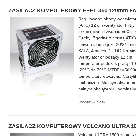
ZASILACZ KOMPUTEROWY FEEL 350 120mm F
Regulowane obroty wentylator
(AFC) 12 cm wentylator Filtr
przepięciami i zwarciami Cic
Cechy: Zgodne z normą ATX/
uniwersalne złącze 20/24-pin 
SATA, 4 molex, 1 FDD Termicz
Wentylator chłodzący 12 cm 
temperatur podczas pracy: 1
-20°C do 70°C MTBF: >50’000
temperatury otoczenia Certyf
techniczne: Maksymalna moc
pełnym obciążeniu i nominal
»
Dodano: 1.07.2010
ZASILACZ KOMPUTEROWY VOLCANO ULTRA 1
Volcano ULTRA 1500 został za