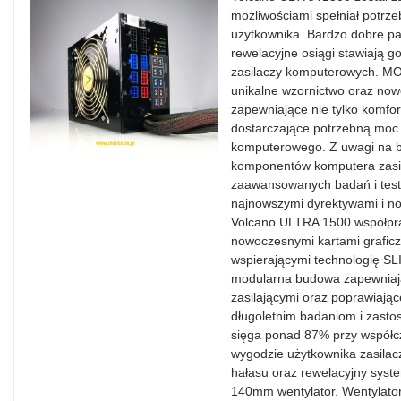
możliwościami spełniał potrz
użytkownika. Bardzo dobre p
rewelacyjne osiągi stawiają g
zasilaczy komputerowych. 
unikalne wzornictwo oraz now
zapewniające nie tylko komfo
dostarczające potrzebną moc 
komputerowego. Z uwagi na be
komponentów komputera zasil
zaawansowanych badań i testó
najnowszymi dyrektywami i
Volcano ULTRA 1500 współpra
nowoczesnymi kartami graficz
wspierającymi technologię SL
modularna budowa zapewniaj
zasilającymi oraz poprawiają
długoletnim badaniom i zast
sięga ponad 87% przy współc
wygodzie użytkownika zasilac
hałasu oraz rewelacyjny syst
140mm wentylator. Wentylator