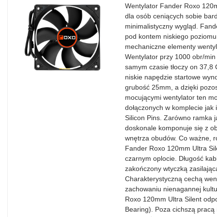
Wentylator Fander Roxo 120m
dla osób ceniących sobie bar
minimalistyczny wygląd. Fan
pod kontem niskiego poziom
mechaniczne elementy wentylat
Wentylator przy 1000 obr/min
samym czasie tłoczy on 37,8 
niskie napędzie startowe wy
grubość 25mm, a dzięki pozos
mocującymi wentylator ten 
dołączonych w komplecie jak
Silicon Pins. Zarówno ramka ja
doskonale komponuje się z o
wnętrza obudów. Co ważne, ró
Fander Roxo 120mm Ultra Silen
czarnym oplocie. Długość kabl
zakończony wtyczką zasilając
Charakterystyczną cechą went
zachowaniu nienagannej kultu
Roxo 120mm Ultra Silent odp
Bearing). Poza cichszą pracą 