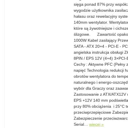
sięga ponad 87% przy współc
wygodzie użytkownika zasilac
hałasu oraz rewelacyjny syst
140mm wentylator. Wentylator
które są żywotniejsze i cichs
ślizgowe. Zawartość opak
1000W Kabel zasilający Prze
SATA - ATX 20+4 - PCI-E - P
angielska instrukcja obsługi
8PIN / EPS 12V (4+4) 3×PCI
Cechy : Aktywne PFC (Pełny z
napięć Technologia redukcji 
obrotów wentylatora do tempe
naturalnego i energo-oszczęd
wybór dla Graczy oraz zaaw
Zastosowanie z ATX/ATX12V w
EPS +12V 140 mm podświetlan
przy 80% obciążenia i 25°C 
przeciwprzepięciowe Zabezpi
Zabezpieczenie przeciwzwarc
Serial…
więcej »