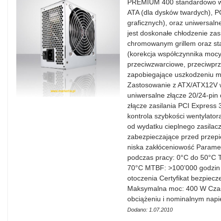
PREMIUM 400 standardowo wyp
ATA (dla dysków twardych), PC
graficznych), oraz uniwersal
jest doskonałe chłodzenie zas
chromowanym grillem oraz sta
(korekcja współczynnika mocy)
przeciwzwarciowe, przeciwprz
zapobiegające uszkodzeniu m.i
Zastosowanie z ATX/ATX12V 
uniwersalne złącze 20/24-pin 
złącze zasilania PCI Express
kontrola szybkości wentylato
od wydatku cieplnego zasilacz
zabezpieczające przed przepi
niska zakłóceniowość Parame
podczas pracy: 0°C do 50°C 
70°C MTBF: >100’000 godzin 
otoczenia Certyfikat bezpiec
Maksymalna moc: 400 W Czas
obciążeniu i nominalnym napi
Dodano: 1.07.2010