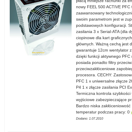
płacą mniejsze rachunki za ene
nowy FEEL 500 ACTIVE PFC t
zaawansowany technologiczni
swoim parametrom jest w zupe
podstawowych konfiguracji. 
zasilania 3 x Serial-ATA (dla
ciopinowe dla kart graficznyc
głównych. Ważną cechą jest d
gwarantuje 12cm wentylator z
dzięki funkcji aktywnego PFC 
posiada ponadto filtry przeci
przeciwzakłóceniowe zapobieg
procesora. CECHY: Zastosowa
PFC 1 x uniwersalne złącze 20
P4 1 x złącze zasilania PCI E
Termiczna kontrola szybkości 
wyjściowe zabezpieczające pr
Bardzo niska zakłóceniow
temperatur podczas pracy: 0
Dodano: 1.07.2010