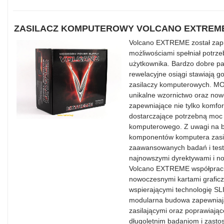
ZASILACZ KOMPUTEROWY VOLCANO EXTREME
Volcano EXTREME został zapr
możliwościami spełniał potrz
użytkownika. Bardzo dobre p
rewelacyjne osiągi stawiają g
zasilaczy komputerowych. 
unikalne wzornictwo oraz now
zapewniające nie tylko komfo
dostarczające potrzebną moc 
komputerowego. Z uwagi na be
komponentów komputera zasil
zaawansowanych badań i testó
najnowszymi dyrektywami i
Volcano EXTREME współpracuj
nowoczesnymi kartami graficz
wspierającymi technologię SL
modularna budowa zapewniaj
zasilającymi oraz poprawiają
długoletnim badaniom i zast