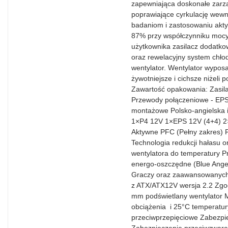
zapewniająca doskonałe zarz
poprawiające cyrkulację wewn
badaniom i zastosowaniu akt
87% przy współczynniku mocy
użytkownika zasilacz dodatko
oraz rewelacyjny system chł
wentylator. Wentylator wyposa
żywotniejsze i cichsze niżeli
Zawartość opakowania: Zasi
Przewody połączeniowe - EPS
montażowe Polsko-angielska i
1×P4 12V 1×EPS 12V (4+4) 
Aktywne PFC (Pełny zakres) F
Technologia redukcji hałasu 
wentylatora do temperatury Pr
energo-oszczędne (Blue Angel
Graczy oraz zaawansowanych
z ATX/ATX12V wersja 2.2 Zgo
mm podświetlany wentylator 
obciążenia i 25°C temperatur
przeciwprzepięciowe Zabezpi