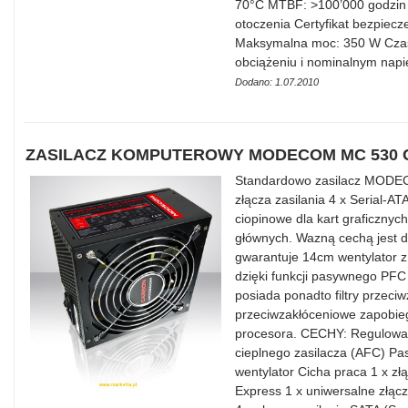
70°C MTBF: >100’000 godzin 
otoczenia Certyfikat bezpiec
Maksymalna moc: 350 W Czas
obciążeniu i nominalnym napi
Dodano: 1.07.2010
ZASILACZ KOMPUTEROWY MODECOM MC 530
Standardowo zasilacz MODE
złącza zasilania 4 x Serial-A
ciopinowe dla kart graficznych
głównych. Wazną cechą jest d
gwarantuje 14cm wentylator z
dzięki funkcji pasywnego PFC
posiada ponadto filtry przeci
przeciwzakłóceniowe zapobieg
procesora. CECHY: Regulowan
cieplnego zasilacza (AFC) P
wentylator Cicha praca 1 x złą
Express 1 x uniwersalne złącz