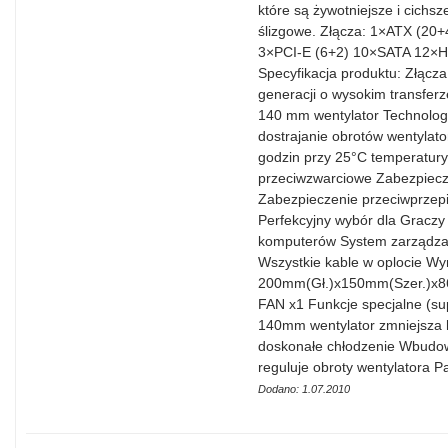
które są żywotniejsze i cichs
ślizgowe. Złącza: 1×ATX (20
3×PCI-E (6+2) 10×SATA 12×H
Specyfikacja produktu: Złącza
generacji o wysokim transferz
140 mm wentylator Technologi
dostrajanie obrotów wentylat
godzin przy 25°C temperatury
przeciwzwarciowe Zabezpiecz
Zabezpieczenie przeciwprzep
Perfekcyjny wybór dla Gracz
komputerów System zarządza
Wszystkie kable w oplocie Wym
200mm(Gł.)x150mm(Szer.)x86
FAN x1 Funkcje specjalne (sup
140mm wentylator zmniejsza h
doskonałe chłodzenie Wbudow
reguluje obroty wentylatora
Dodano: 1.07.2010