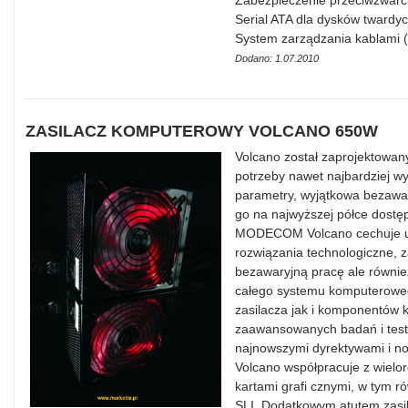
Zabezpieczenie przeciwzwarc
Serial ATA dla dysków twardy
System zarządzania kablam
Dodano: 1.07.2010
ZASILACZ KOMPUTEROWY VOLCANO 650W
Volcano został zaprojektowany
potrzeby nawet najbardziej 
parametry, wyjątkowa bezawar
go na najwyższej półce dostę
MODECOM Volcano cechuje un
rozwiązania technologiczne, z
bezawaryjną pracę ale równie
całego systemu komputerowe
zasilacza jak i komponentów 
zaawansowanych badań i testó
najnowszymi dyrektywami i
Volcano współpracuje z wiel
kartami grafi cznymi, w tym r
SLI. Dodatkowym atutem zasi