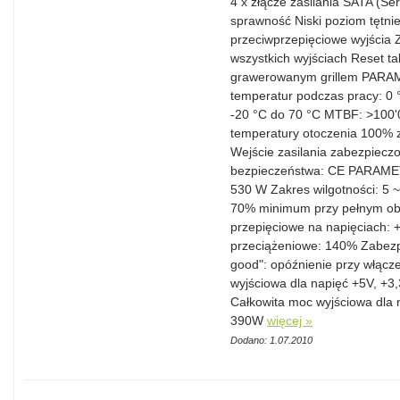
4 x złącze zasilania SATA (S
sprawność Niski poziom tętni
przeciwprzepięciowe wyjścia
wszystkich wyjściach Reset t
grawerowanym grillem PA
temperatur podczas pracy: 0
-20 °C do 70 °C MTBF: >100'0
temperatury otoczenia 100% z
Wejście zasilania zabezpieczo
bezpieczeństwa: CE PARAM
530 W Zakres wilgotności: 5 
70% minimum przy pełnym obc
przepięciowe na napięciach: 
przeciążeniowe: 140% Zabezp
good": opóźnienie przy włącz
wyjściowa dla napięć +5V, +3
Całkowita moc wyjściowa dla 
390W
więcej »
Dodano: 1.07.2010