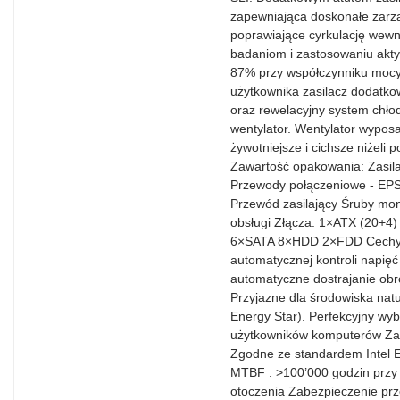
zapewniająca doskonałe zarz
poprawiające cyrkulację wewn
badaniom i zastosowaniu akt
87% przy współczynniku mocy
użytkownika zasilacz dodatko
oraz rewelacyjny system chł
wentylator. Wentylator wyposa
żywotniejsze i cichsze niżeli
Zawartość opakowania: Zasi
Przewody połączeniowe - EPS
Przewód zasilający Śruby mon
obsługi Złącza: 1×ATX (20+4
6×SATA 8×HDD 2×FDD Cechy :
automatycznej kontroli napięć
automatyczne dostrajanie obr
Przyjazne dla środowiska nat
Energy Star). Perfekcyjny w
użytkowników komputerów Za
Zgodne ze standardem Intel 
MTBF : >100’000 godzin przy
otoczenia Zabezpieczenie pr